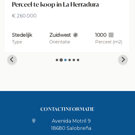
Perceel te koop in Salobreña
€ 197.000
Stedelijk
Property.
887
Type
Oriëntatie
Perceel (m2)
CONTACTINFORMATIE
Avenida Motril 9
18680 Salobreña