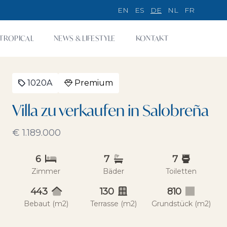
EN
ES
DE
NL
FR
TROPICAL
NEWS & LIFESTYLE
KONTAKT
1020A
Premium
Villa zu verkaufen in Salobreña
€ 1.189.000
6
7
7
Zimmer
Bäder
Toiletten
443
130
810
Bebaut (m2)
Terrasse (m2)
Grundstück (m2)