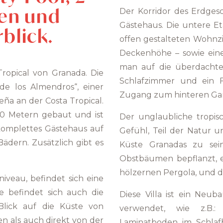
en und
Der Korridor des Erdges
Gästehaus. Die untere E
blick.
offen gestalteten Wohnz
Deckenhöhe – sowie ei
man auf die überdachte
ropical von Granada. Die
Schlafzimmer und ein F
 de los Almendros“, einer
Zugang zum hinteren Gar
ña an der Costa Tropical.
10 Metern gebaut und ist
Der unglaubliche tropisc
 komplettes Gästehaus auf
Gefühl, Teil der Natur 
dern. Zusätzlich gibt es
Küste Granadas zu sei
Obstbäumen bepflanzt, es
hölzernen Pergola, und da
niveau, befindet sich eine
e befindet sich auch die
Diese Villa ist ein Neu
Blick auf die Küste von
verwendet, wie z.B.:
n als auch direkt von der
Laminatboden im Schlaf