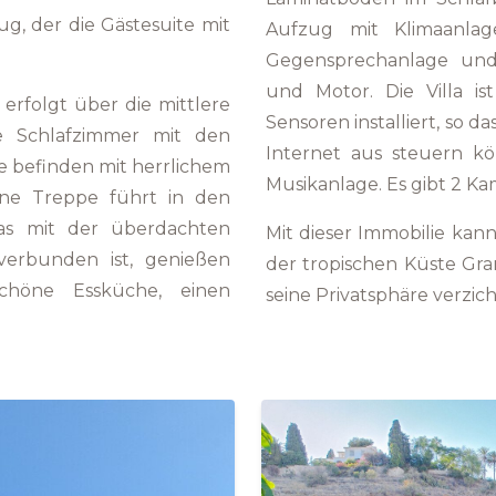
g, der die Gästesuite mit
Aufzug mit Klimaanlag
Gegensprechanlage und
und Motor. Die Villa i
rfolgt über die mittlere
Sensoren installiert, so d
ne Schlafzimmer mit den
Internet aus steuern k
 befinden mit herrlichem
Musikanlage. Es gibt 2 Kami
ine Treppe führt in den
as mit der überdachten
Mit dieser Immobilie ka
verbunden ist, genießen
der tropischen Küste Gr
chöne Essküche, einen
seine Privatsphäre verzic