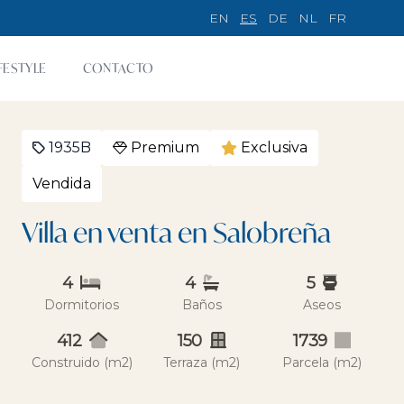
EN
ES
DE
NL
FR
FESTYLE
CONTACTO
1935B
Premium
Exclusiva
Vendida
Villa en venta en Salobreña
4
4
5
Dormitorios
Baños
Aseos
412
150
1739
Construido (m2)
Terraza (m2)
Parcela (m2)