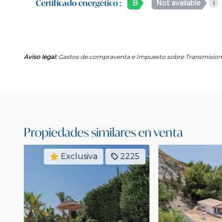
Certificado energético :
B
Not available
i
Aviso legal:
Gastos de compraventa e Impuesto sobre Transmisione
Propiedades similares en venta
25
Exclusiva
2237