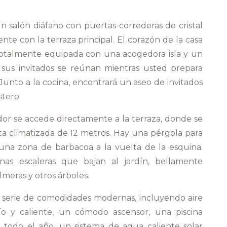
n salón diáfano con puertas correderas de cristal
e con la terraza principal. El corazón de la casa
totalmente equipada con una acogedora isla y un
 sus invitados se reúnan mientras usted prepara
 Junto a la cocina, encontrará un aseo de invitados
stero.
dor se accede directamente a la terraza, donde se
ita climatizada de 12 metros. Hay una pérgola para
una zona de barbacoa a la vuelta de la esquina.
nas escaleras que bajan al jardín, bellamente
meras y otros árboles.
a serie de comodidades modernas, incluyendo aire
río y caliente, un cómodo ascensor, una piscina
ar todo el año, un sistema de agua caliente solar