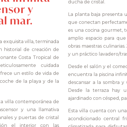
ducha de cristal.
ensor y
La planta baja presenta u
al mar.
que conectan perfectament
es una cocina gourmet, 
amplio espacio para que
exquisita villa, terminada
obras maestras culinarias.
istorial de creación de
y un práctico lavadero/tra
sionante Costa Tropical de
eticulosamente cuidada
Desde el salón y el come
frece un estilo de vida de
encuentra la piscina infin
 coche de la playa y de la
descansar a la sombra y 
Desde la terraza hay u
ajardinado con césped, pal
ta villa contemporánea de
scensor y una llamativa
Esta villa cuenta con un
nales y puertas de cristal
acondicionado central f
ón el interior con las
climatizada para disfrut