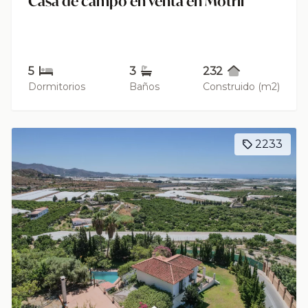
Casa de campo en venta en Motril
5
3
232
Dormitorios
Baños
Construido (m2)
2233