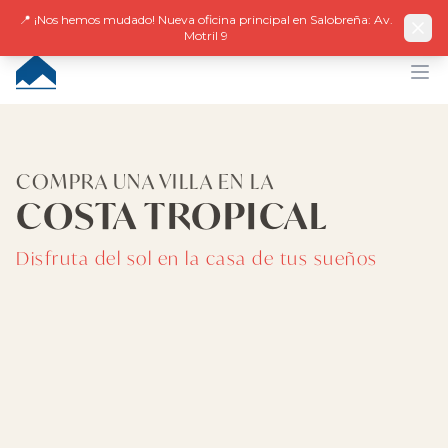
Facebook
Instagram
LinkedIn
EN
ES
DE
NL
FR
📍 ¡Nos hemos mudado! Nueva oficina principal en Salobreña: Av.
Motril 9
CUMBRE VILLAS
Op
COMPRA UNA VILLA EN LA
COSTA TROPICAL
Disfruta del sol en la casa de tus sueños