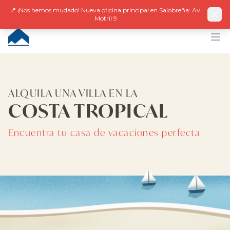
Facebook
Instagram
LinkedIn
EN
ES
DE
NL
FR
📍 ¡Nos hemos mudado! Nueva oficina principal en Salobreña: Av.
Motril 9
CUMBRE VILLAS
Op
ALQUILA UNA VILLA EN LA
COSTA TROPICAL
Encuentra tu casa de vacaciones perfecta