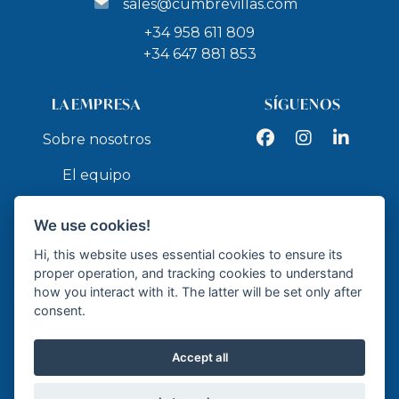
sales@cumbrevillas.com
+34 958 611 809
+34 647 881 853
LA EMPRESA
SÍGUENOS
Facebook
Instagram
LinkedIn
Sobre nosotros
El equipo
Servicios
We use cookies!
Contacto
Hi, this website uses essential cookies to ensure its
proper operation, and tracking cookies to understand
how you interact with it. The latter will be set only after
API
consent.
Accept all
Agente de la Propiedad Inmobiliaria - API GR337