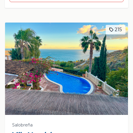
215
Salobreña