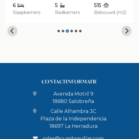
6
5
515
Slaapkamers
Badkamers
Bebouwd (m2)
CONTACTINFORMATIE
Avenida Motril 9
18680 Salobreña
Calle Alhambra 3C
Plaza de la Independencia
18697 La Herradura
sales@cumbrevillas.com