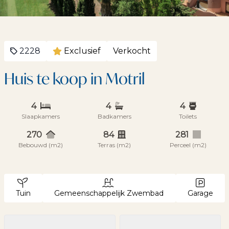
2228
Exclusief
Verkocht
Huis te koop in Motril
4
4
4
Slaapkamers
Badkamers
Toilets
270
84
281
Bebouwd (m2)
Terras (m2)
Perceel (m2)
Tuin
Gemeenschappelijk Zwembad
Garage