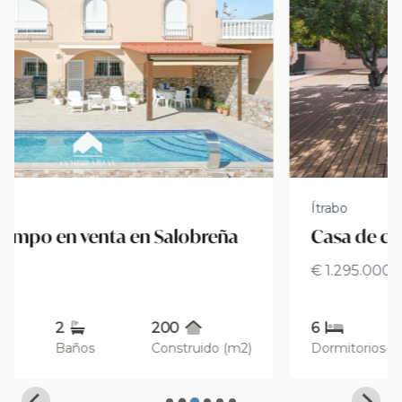
Ítrabo
Casa de campo en venta en Ítrabo
€ 1.295.000
6
5
515
Dormitorios
Baños
Construido (m2)