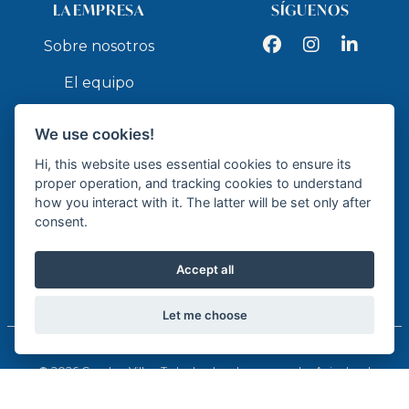
LA EMPRESA
SÍGUENOS
Facebook
Instagram
LinkedIn
Sobre nosotros
El equipo
Servicios
We use cookies!
Contacto
Hi, this website uses essential cookies to ensure its
proper operation, and tracking cookies to understand
how you interact with it. The latter will be set only after
API
consent.
Accept all
Agente de la Propiedad Inmobiliaria - API GR337
Let me choose
© 2026 Cumbre Villas. Todos los derechos reservados.
Aviso legal
Política de privacidad
Política de cookies