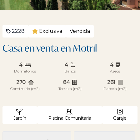
2228
Exclusiva
Vendida
Casa en venta en Motril
4
4
4
Dormitorios
Baños
Aseos
270
84
281
Construido (m2)
Terraza (m2)
Parcela (m2)
Jardín
Piscina Comunitaria
Garaje