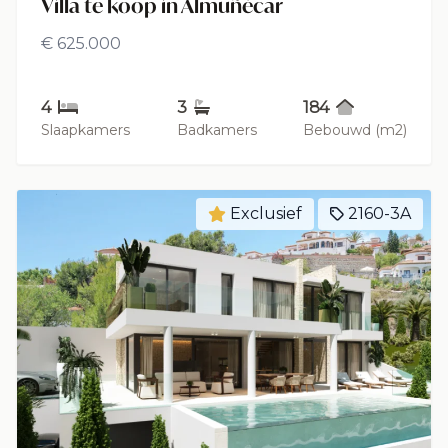
Villa te koop in Almuñécar
€ 625.000
4
3
184
Slaapkamers
Badkamers
Bebouwd (m2)
Exclusief
2160-3A