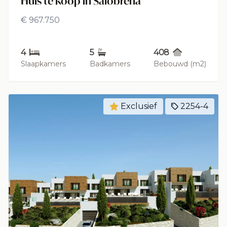
Huis te koop in Salobreña
€ 967.750
4
5
408
Slaapkamers
Badkamers
Bebouwd (m2)
Exclusief
2254-4