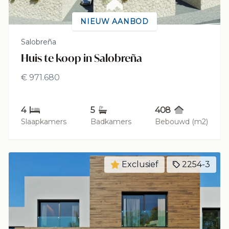
NIEUW AANBOD
Salobreña
Huis te koop in Salobreña
€ 971.680
4
5
408
Slaapkamers
Badkamers
Bebouwd (m2)
Exclusief
2254-3