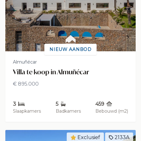
NIEUW AANBOD
Almuñécar
Villa te koop in Almuñécar
€ 895.000
3
5
459
Slaapkamers
Badkamers
Bebouwd (m2)
Exclusief
2133A