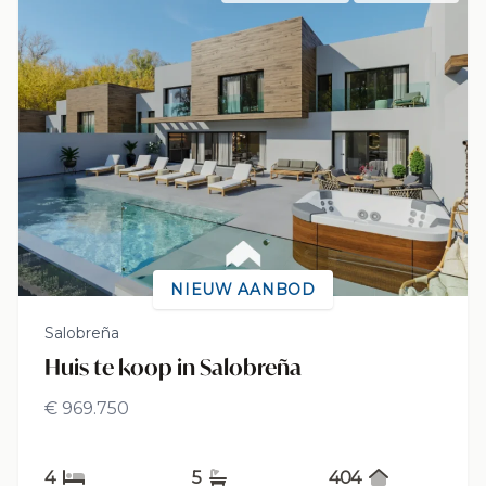
NIEUW AANBOD
Salobreña
Huis te koop in Salobreña
€ 969.750
4
5
404