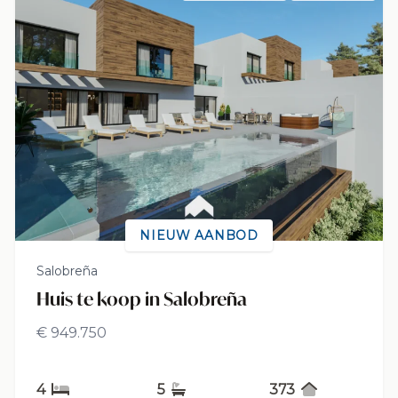
NIEUW AANBOD
Salobreña
Huis te koop in Salobreña
€ 949.750
4
5
373