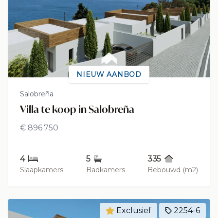
NIEUW AANBOD
Salobreña
Villa te koop in Salobreña
€ 896.750
4
5
335
Slaapkamers
Badkamers
Bebouwd (m2)
Exclusief
2254-6