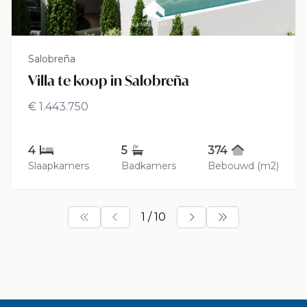
Salobreña
Villa te koop in Salobreña
€ 1.443.750
4
5
374
Slaapkamers
Badkamers
Bebouwd (m2)
1 / 10