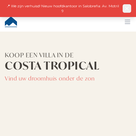
Facebook
Instagram
LinkedIn
EN
ES
DE
NL
FR
📍 We zijn verhuisd! Nieuw hoofdkantoor in Salobreña: Av. Motril
9
CUMBRE VILLAS
Op
KOOP EEN VILLA IN DE
COSTA TROPICAL
Vind uw droomhuis onder de zon