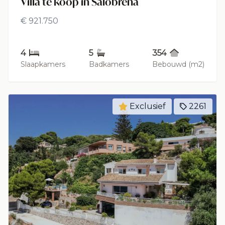
Villa te koop in Salobreña
€ 921.750
4
5
354
Slaapkamers
Badkamers
Bebouwd (m2)
Exclusief
2261