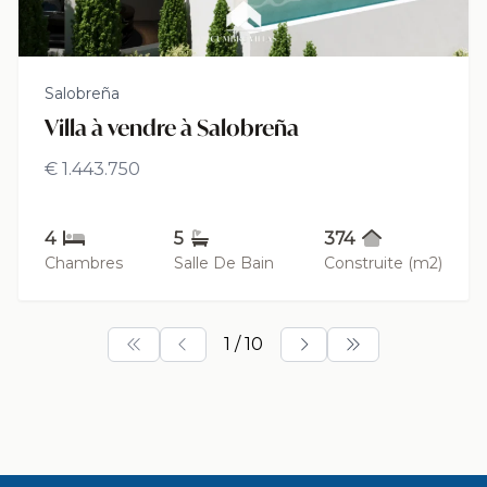
Salobreña
Villa à vendre à Salobreña
€ 1.443.750
4
5
374
Chambres
Salle De Bain
Construite (m2)
1 / 10