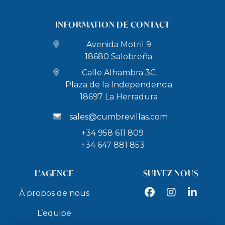
INFORMATION DE CONTACT
Avenida Motril 9
18680 Salobreña
Calle Alhambra 3C
Plaza de la Independencia
18697 La Herradura
sales@cumbrevillas.com
+34 958 611 809
+34 647 881 853
L’AGENCE
SUIVEZ-NOUS
Facebook
Instagram
LinkedIn
À propos de nous
L’equipe