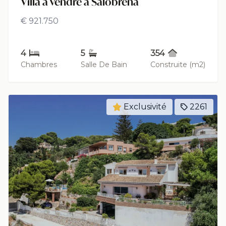
Villa à vendre à Salobreña
€ 921.750
4
5
354
Chambres
Salle De Bain
Construite (m2)
Exclusivité
2261