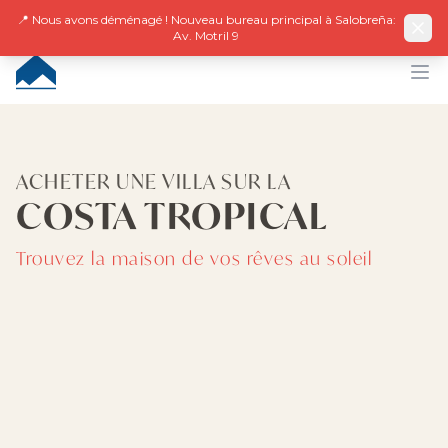
Facebook
Instagram
LinkedIn
EN
ES
DE
NL
FR
📍 Nous avons déménagé ! Nouveau bureau principal à Salobreña:
Av. Motril 9
CUMBRE VILLAS
Op
ACHETER UNE VILLA SUR LA
COSTA TROPICAL
Trouvez la maison de vos rêves au soleil