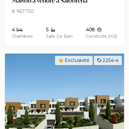
Maison à vendre à Salobreña
€ 967.750
4
5
408
Chambres
Salle De Bain
Construite (m2)
Exclusivité
2254-4