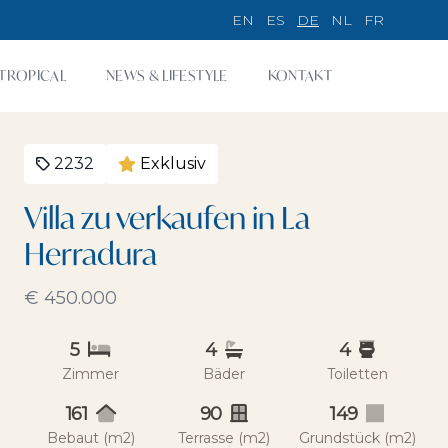
EN
ES
DE
NL
FR
TROPICAL
NEWS & LIFESTYLE
KONTAKT
2232
Exklusiv
Villa zu verkaufen in La
Herradura
€ 450.000
5
4
4
Zimmer
Bäder
Toiletten
161
90
149
Bebaut (m2)
Terrasse (m2)
Grundstück (m2)