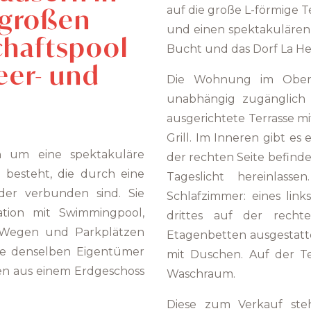
 großen
auf die große L-förmige T
und einen spektakulären B
chaftspool
Bucht und das Dorf La Her
eer- und
Die Wohnung im Oberge
unabhängig zugänglich 
ausgerichtete Terrasse m
Grill. Im Inneren gibt e
h um eine spektakuläre
der rechten Seite befindet
 besteht, die durch eine
Tageslicht hereinlass
er verbunden sind. Sie
Schlafzimmer: eines lin
ation mit Swimmingpool,
drittes auf der rech
 Wegen und Parkplätzen
Etagenbetten ausgestatt
ie denselben Eigentümer
mit Duschen. Auf der Te
n aus einem Erdgeschoss
Waschraum.
Diese zum Verkauf steh