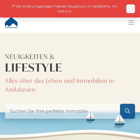
Facebook
Instagram
LinkedIn
EN
ES
DE
NL
FR
📍 Wir sind umgezogen! Neues Hauptbüro in Salobreña: Av.
Motril 9
CUMBRE VILLAS
Op
NEUIGKEITEN &
LIFESTYLE
Alles über das Leben und Immobilien in
Andalusien
Suchen