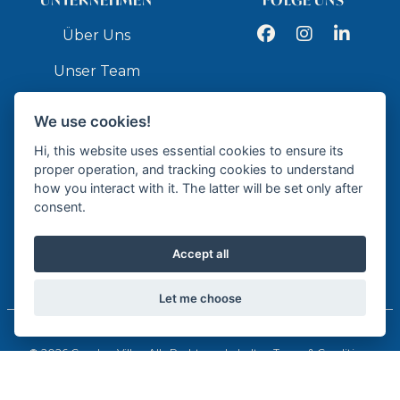
Facebook
Instagram
LinkedIn
Über Uns
Unser Team
Dienstleistungen
We use cookies!
Kontakt
Hi, this website uses essential cookies to ensure its
proper operation, and tracking cookies to understand
how you interact with it. The latter will be set only after
API
consent.
Accept all
Zertifizierte Immobilienagentur - API GR337
Let me choose
© 2026 Cumbre Villas. Alle Rechte vorbehalten.
Terms & Conditions
Privacy Policy
Cookie Policy