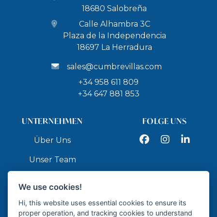
18680 Salobreña
Calle Alhambra 3C
Plaza de la Independencia
18697 La Herradura
sales@cumbrevillas.com
+34 958 611 809
+34 647 881 853
UNTERNEHMEN
FOLGE UNS
Facebook
Instagram
LinkedIn
Über Uns
Unser Team
Dienstleistungen
We use cookies!
Kontakt
Hi, this website uses essential cookies to ensure its
proper operation, and tracking cookies to understand