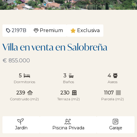
2197B
Premium
Exclusiva
Villa en venta en Salobreña
€ 855.000
5
3
4
Dormitorios
Baños
Aseos
239
230
1107
Construido (m2)
Terraza (m2)
Parcela (m2)
Jardín
Piscina Privada
Garaje