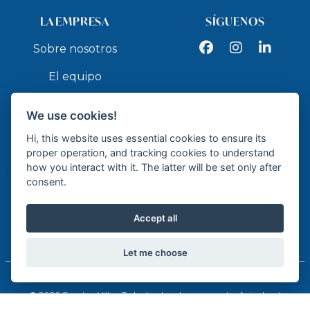
LA EMPRESA
SÍGUENOS
Facebook
Instagram
LinkedIn
Sobre nosotros
El equipo
Servicios
We use cookies!
Contacto
Hi, this website uses essential cookies to ensure its
proper operation, and tracking cookies to understand
how you interact with it. The latter will be set only after
API
consent.
Accept all
Agente de la Propiedad Inmobiliaria - API GR337
Let me choose
© 2026 Cumbre Villas. Todos los derechos reservados.
Aviso legal
Política de privacidad
Política de cookies