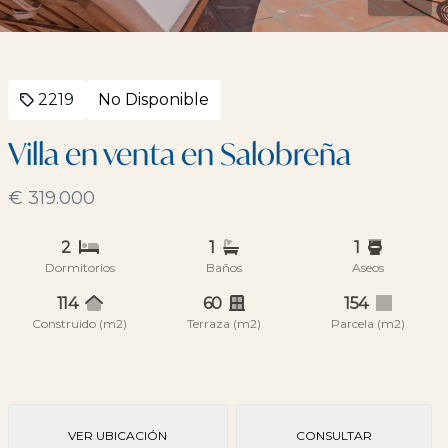
2219
No Disponible
Villa en venta en Salobreña
€ 319.000
2
1
1
Dormitorios
Baños
Aseos
114
60
154
Construido (m2)
Terraza (m2)
Parcela (m2)
VER UBICACIÓN
CONSULTAR