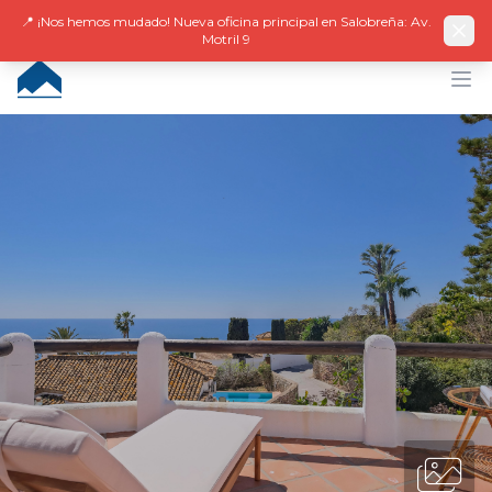
Facebook
Instagram
LinkedIn
EN
ES
DE
NL
FR
📍 ¡Nos hemos mudado! Nueva oficina principal en Salobreña: Av.
Motril 9
CUMBRE VILLAS
Op