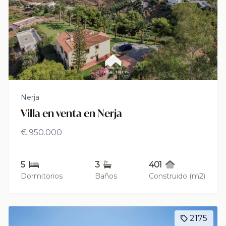
Nerja
Villa en venta en Nerja
€ 950.000
5
3
401
Dormitorios
Baños
Construido (m2)
2175