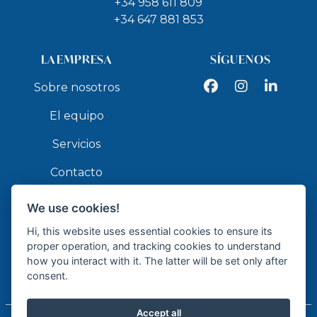
+34 958 611 809
+34 647 881 853
LA EMPRESA
SÍGUENOS
Facebook
Instagram
LinkedIn
Sobre nosotros
El equipo
Servicios
Contacto
We use cookies!
API
Hi, this website uses essential cookies to ensure its
proper operation, and tracking cookies to understand
how you interact with it. The latter will be set only after
consent.
Agente de la Propiedad Inmobiliaria - API GR337
Accept all