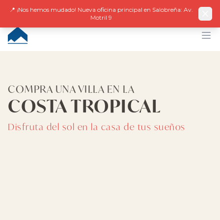
Facebook
Instagram
LinkedIn
EN
ES
DE
NL
FR
📍 ¡Nos hemos mudado! Nueva oficina principal en Salobreña: Av.
Motril 9
CUMBRE VILLAS
Op
COMPRA UNA VILLA EN LA
COSTA TROPICAL
Disfruta del sol en la casa de tus sueños