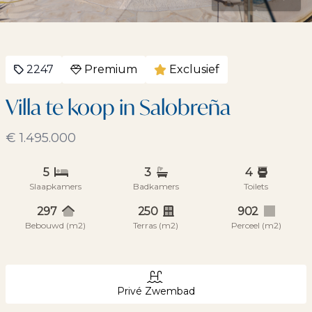
2247
Premium
Exclusief
Villa te koop in Salobreña
€ 1.495.000
5
3
4
Slaapkamers
Badkamers
Toilets
297
250
902
Bebouwd (m2)
Terras (m2)
Perceel (m2)
Privé Zwembad