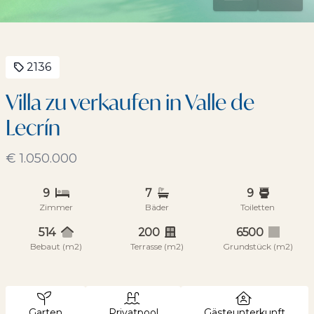
2136
Villa zu verkaufen in Valle de
Lecrín
€ 1.050.000
9
7
9
Zimmer
Bäder
Toiletten
514
200
6500
Bebaut (m2)
Terrasse (m2)
Grundstück (m2)
Garten
Privatpool
Gästeunterkunft