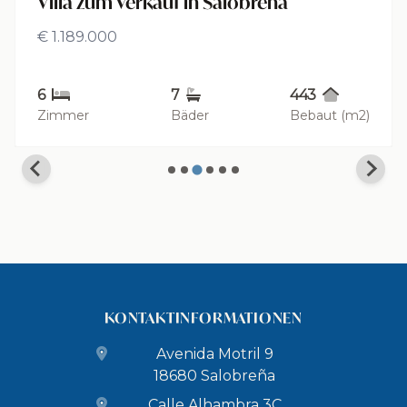
Villa zum Verkauf in Salobreña
€ 855.000
5
4
239
Zimmer
Bäder
Bebaut (m2)
KONTAKTINFORMATIONEN
Avenida Motril 9
18680 Salobreña
Calle Alhambra 3C