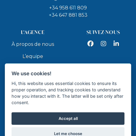
+34 958 611 809
+34 647 881 853
L’AGENCE
SUIVEZ-NOUS
Facebook
Instagram
LinkedIn
À propos de nous
L’equipe
Services
We use cookies!
Contact
Hi, this website uses essential cookies to ensure its
proper operation, and tracking cookies to understand
how you interact with it. The latter will be set only after
API
consent.
Accept all
Agence immobilier agréé - API GR337
Let me choose