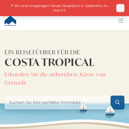
Facebook
Instagram
LinkedIn
EN
ES
DE
NL
FR
📍 Wir sind umgezogen! Neues Hauptbüro in Salobreña: Av.
Motril 9
CUMBRE VILLAS
Op
EIN REISEFÜHRER FÜR DIE
COSTA TROPICAL
Erkunden Sie die unberührte Küste von
Granada
Suchen