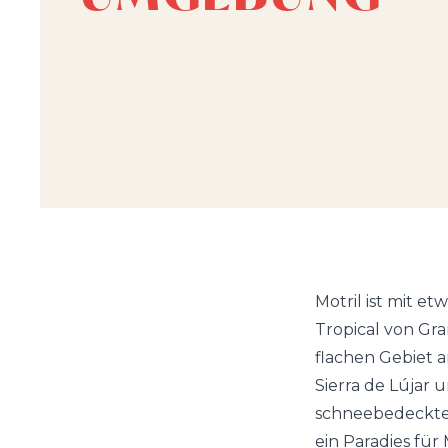
Motril ist mit e
Tropical von Gra
flachen Gebiet 
Sierra de Lújar u
schneebedeckten 
ein Paradies fü