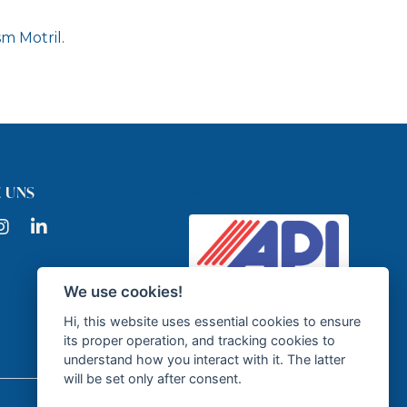
sm Motril
.
API
 UNS
ook
nstagram
LinkedIn
We use cookies!
Zertifizierte
Immobilienagentur - API
Hi, this website uses essential cookies to ensure
GR337
its proper operation, and tracking cookies to
understand how you interact with it. The latter
will be set only after consent.