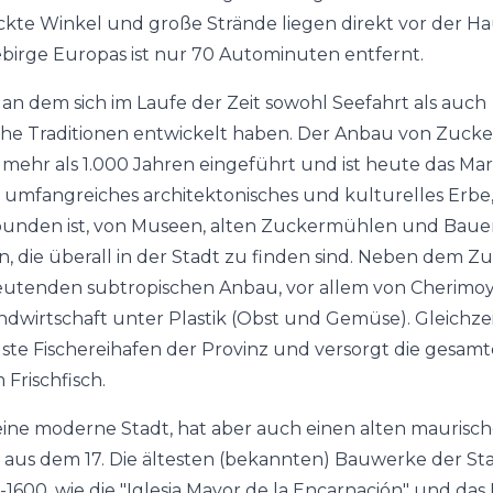
ckte Winkel und große Strände liegen direkt vor der Ha
birge Europas ist nur 70 Autominuten entfernt.
t, an dem sich im Laufe der Zeit sowohl Seefahrt als auch
iche Traditionen entwickelt haben. Der Anbau von Zuck
 mehr als 1.000 Jahren eingeführt und ist heute das Ma
in umfangreiches architektonisches und kulturelles Erbe
unden ist, von Museen, alten Zuckermühlen und Bauer
, die überall in der Stadt zu finden sind. Neben dem Zu
utenden subtropischen Anbau, vor allem von Cherimo
dwirtschaft unter Plastik (Obst und Gemüse). Gleichzeiti
ste Fischereihafen der Provinz und versorgt die gesamt
Frischfisch.
 eine moderne Stadt, hat aber auch einen alten maurisch
n aus dem 17. Die ältesten (bekannten) Bauwerke der S
1600, wie die "Iglesia Mayor de la Encarnación" und das 