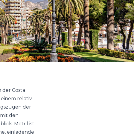
n der Costa
 einem relativ
rgszügen der
 mit den
ck. Motril ist
ne, einladende