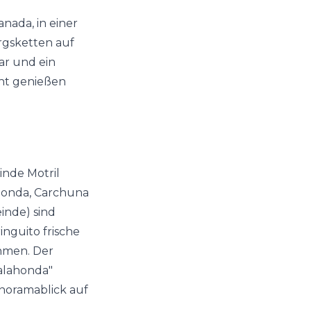
anada, in einer
gsketten auf
ar und ein
cht genießen
inde Motril
ahonda, Carchuna
inde) sind
nguito frische
hmen. Der
alahonda"
noramablick auf