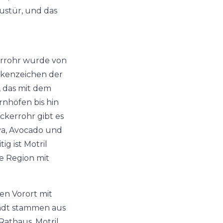
ustür, und das
errohr wurde von
rkenzeichen der
, das mit dem
nhöfen bis hin
ckerrohr gibt es
ya, Avocado und
g ist Motril
e Region mit
en Vorort mit
tadt stammen aus
Rathaus. Motril