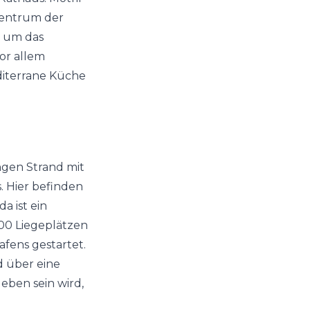
szentrum der
, um das
vor allem
diterrane Küche
ngen Strand mit
. Hier befinden
a ist ein
200 Liegeplätzen
fens gestartet.
 über eine
eben sein wird,