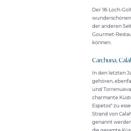
Der 18-Loch-Golf
wunderschönen 
der anderen Seit
Gourmet-Restaur
können.
Carchuna, Cala
In den letzten J
gehören, ebenfal
und Torrenueva C
charmante Küsten
Espetos" zu ess
Strand von Cala
genannt werden 
die gesamte Küs