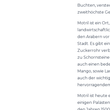
Buchten, verste
zweithöchste Ge
Motril ist ein Or
landwirtschaftl
den Arabern vor
Stadt. Es gibt e
Zuckerrohr verb
zu Schornsteinen
auch einen bede
Mango, sowie Lan
auch der wichtig
hervorragendem 
Motril ist heute
einigen Paläste
den Jahren 1500-