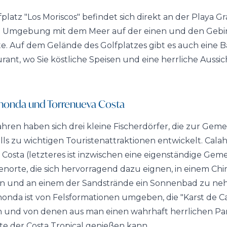
platz "Los Moriscos" befindet sich direkt an der Playa Gr
Umgebung mit dem Meer auf der einen und den Gebir
e. Auf dem Gelände des Golfplatzes gibt es auch eine B
ant, wo Sie köstliche Speisen und eine herrliche Aussi
honda und Torrenueva Costa
ahren haben sich drei kleine Fischerdörfer, die zur Geme
ls zu wichtigen Touristenattraktionen entwickelt. Cal
osta (letzteres ist inzwischen eine eigenständige Geme
orte, die sich hervorragend dazu eignen, in einem Chiri
en und an einem der Sandstrände ein Sonnenbad zu ne
honda ist von Felsformationen umgeben, die "Karst de C
und von denen aus man einen wahrhaft herrlichen Pa
te der Costa Tropical genießen kann.