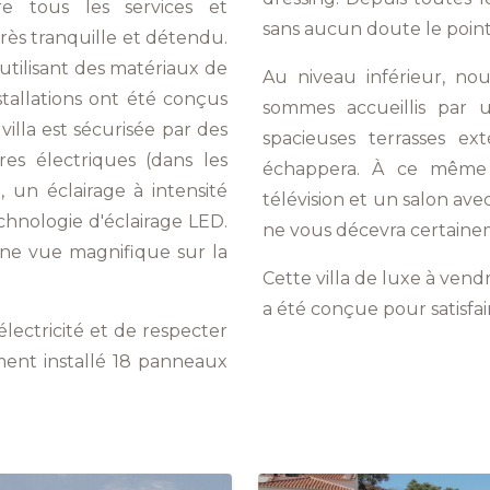
re tous les services et
sans aucun doute le point 
rès tranquille et détendu.
utilisant des matériaux de
Au niveau inférieur, no
stallations ont été conçus
sommes accueillis par 
illa est sécurisée par des
spacieuses terrasses e
res électriques (dans les
échappera. À ce même 
 un éclairage à intensité
télévision et un salon avec 
chnologie d'éclairage LED.
ne vous décevra certaine
ne vue magnifique sur la
Cette villa de luxe à vend
a été conçue pour satisfair
ectricité et de respecter
ment installé 18 panneaux