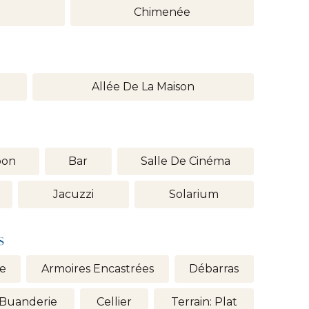
n
Chimenée
Allée De La Maison
bon
Bar
Salle De Cinéma
Jacuzzi
Solarium
s
te
Armoires Encastrées
Débarras
Buanderie
Cellier
Terrain: Plat