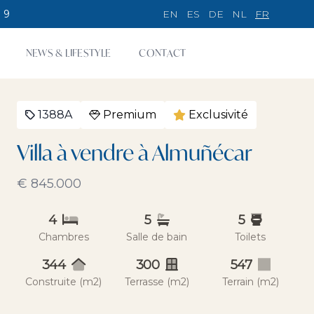
 9
EN
ES
DE
NL
FR
NEWS & LIFESTYLE
CONTACT
1388A
Premium
Exclusivité
Villa à vendre à Almuñécar
€ 845.000
4
5
5
Chambres
Salle de bain
Toilets
344
300
547
Construite (m2)
Terrasse (m2)
Terrain (m2)