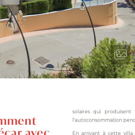
solaires qui produisent
cemment
l'autoconsommation penda
écar avec
En arrivant à cette vill