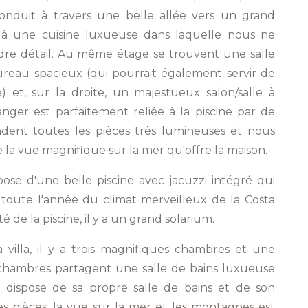
nduit à travers une belle allée vers un grand
ié à une cuisine luxueuse dans laquelle nous ne
re détail. Au même étage se trouvent une salle
reau spacieux (qui pourrait également servir de
 et, sur la droite, un majestueux salon/salle à
nger est parfaitement reliée à la piscine par de
ndent toutes les pièces très lumineuses et nous
 la vue magnifique sur la mer qu'offre la maison.
spose d'une belle piscine avec jacuzzi intégré qui
toute l'année du climat merveilleux de la Costa
 de la piscine, il y a un grand solarium.
a villa, il y a trois magnifiques chambres et une
chambres partagent une salle de bains luxueuse
e dispose de sa propre salle de bains et de son
es pièces, la vue sur la mer et les montagnes est