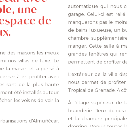
le, une
automatique qui nous co
garage. Celui-ci est rel
 espace de
manquerons pas le moind
ux.
de bains luxueuse, un bu
chambre supplémentaire)
manger. Cette salle à ma
une des maisons les mieux
grandes fenêtres qui re
i nos villas de luxe. Le
permettent de profiter de
me la maison et a pensé à
L'extérieur de la villa di
penser à en profiter avec
nous permet de profiter 
es sont de la plus haute
Tropical de Grenade. À côté
ment été installés autour
êcher les voisins de voir la
À l'étage supérieur de l
buanderie. Deux de ces 
et la chambre principal
urbanisations d'Almuñécar.
dressing. Depuis toutes l