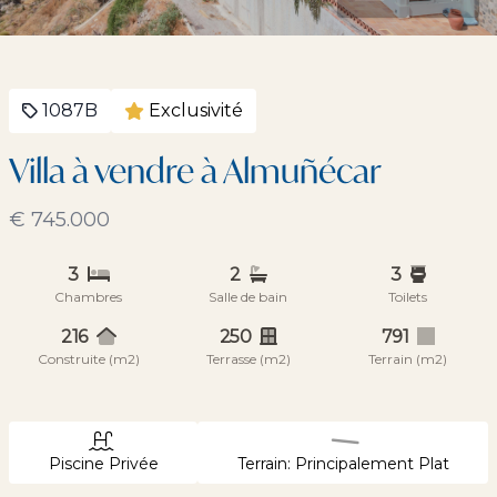
1087B
Exclusivité
Villa à vendre à Almuñécar
€ 745.000
3
2
3
Chambres
Salle de bain
Toilets
216
250
791
Construite (m2)
Terrasse (m2)
Terrain (m2)
Piscine Privée
Terrain: Principalement Plat