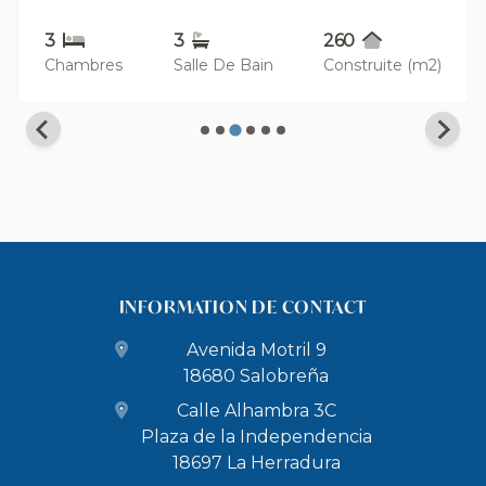
3
3
260
Chambres
Salle De Bain
Construite (m2)
INFORMATION DE CONTACT
Avenida Motril 9
18680 Salobreña
Calle Alhambra 3C
Plaza de la Independencia
18697 La Herradura